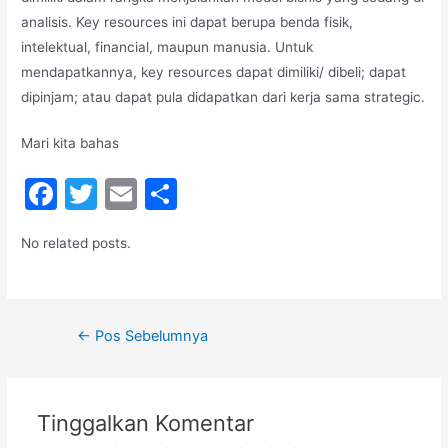
analisis. Key resources ini dapat berupa benda fisik,
intelektual, financial, maupun manusia. Untuk
mendapatkannya, key resources dapat dimiliki/ dibeli; dapat
dipinjam; atau dapat pula didapatkan dari kerja sama strategic.
Mari kita bahas
F
T
E
S
a
w
m
h
No related posts.
c
itt
ai
ar
e
er
l
e
b
←
Pos Sebelumnya
o
o
k
Tinggalkan Komentar