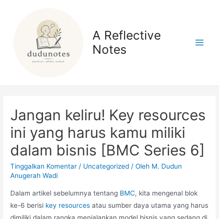
A Reflective
Notes
Jangan keliru! Key resources
ini yang harus kamu miliki
dalam bisnis [BMC Series 6]
Tinggalkan Komentar
/
Uncategorized
/ Oleh
M. Dudun
Anugerah Wadi
Dalam artikel sebelumnya tentang
BMC
, kita mengenal blok
ke-6 berisi
key resources
atau sumber daya utama yang harus
dimiliki dalam rangka menjalankan model bisnis yang sedang di