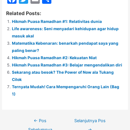
a
w
m
h
Related Posts:
c
itt
ai
ar
Hikmah Puasa Ramadhan #1: Relativitas dunia
e
er
l
e
Life awareness: Seni menyadari kehidupan agar hidup
b
masuk akal
o
Matematika Kebenaran: benarkah pendapat saya yang
paling benar?
o
Hikmah Puasa Ramadhan #2: Kekuatan Niat
k
Hikmah Puasa Ramadhan #3: Belajar mengendalikan diri
Sekarang atau besok? The Power of Now ala Tukang
Cilok
Ternyata Mudah! Cara Mempengaruhi Orang Lain (Bag
1)
←
Pos
Selanjutnya Pos
Sebelumnya
→